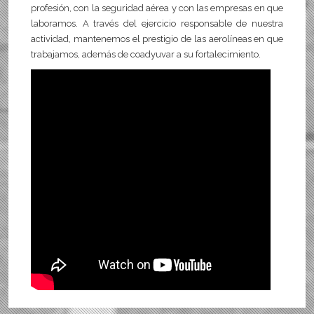
profesión, con la seguridad aérea y con las empresas en que
laboramos. A través del ejercicio responsable de nuestra
actividad, mantenemos el prestigio de las aerolíneas en que
trabajamos, además de coadyuvar a su fortalecimiento.